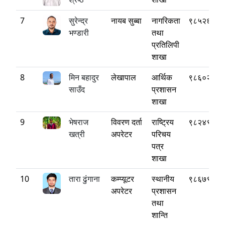
7
सुरेन्द्र
नायब सुब्बा
नागरिकता
९८५२६८४०
भण्डारी
तथा
प्रतिलिपी
शाखा
8
मिन बहादुर
लेखापाल
आर्थिक
९८६०२०७९
साउँद
प्रशासन
शाखा
9
भेषराज
विवरण दर्ता
राष्ट्रिय
९८२४९७१७
खत्री
अपरेटर
परिचय
पत्र
शाखा
10
तारा ढुंगाना
कम्प्यूटर
स्थानीय
९८६७९९००
अपरेटर
प्रशासन
तथा
शान्ति