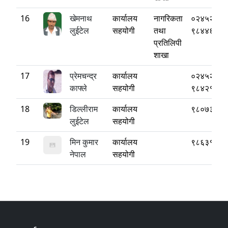
16
खेमनाथ
कार्यालय
नागरिकता
०२४५२२०८
लुईटेल
सहयोगी
तथा
९८४४६५३९
प्रतिलिपी
शाखा
17
प्रेमचन्द्र
कार्यालय
०२४५२२०८
काफ्ले
सहयोगी
९८४२१४१७
18
डिल्लीराम
कार्यालय
९८०७३४३९
लुईटेल
सहयोगी
19
मिन कुमार
कार्यालय
९८६३१८४६
नेपाल
सहयोगी