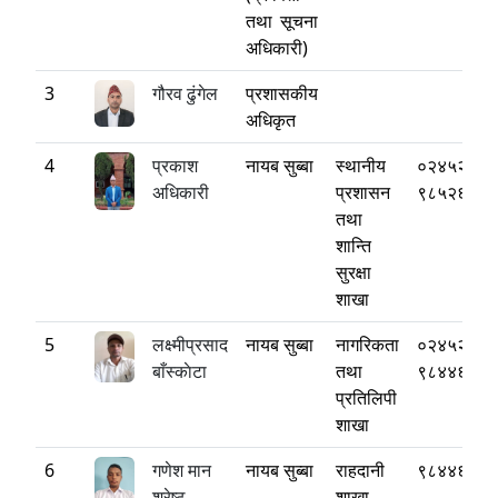
तथा सूचना
अधिकारी)
3
गौरव ढुंगेल
प्रशासकीय
अधिकृत
4
प्रकाश
नायब सुब्बा
स्थानीय
०२४५२२२५
अधिकारी
प्रशासन
९८५२६८४९
तथा
शान्ति
सुरक्षा
शाखा
5
लक्ष्मीप्रसाद
नायब सुब्बा
नागरिकता
०२४५२२०८
बाँस्काेटा
तथा
९८४४६७१९
प्रतिलिपी
शाखा
6
गणेश मान
नायब सुब्बा
राहदानी
९८४४६३३३
श्रेष्ठ
शाखा