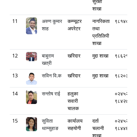
सुरक्षा
शाखा
11
अरुण कुमार
कम्प्यूटर
नागरिकता
९८१४०८३७
शाह
अपरेटर
तथा
प्रतिलिपी
शाखा
12
बाबुराम
खरिदार
मुद्दा शाखा
९८६२१२१७
खत्री
13
सविन वि.क
खरिदार
मुद्दा शाखा
९८२०३५७०
14
सन्तोष राई
हलुका
०२४५२२०८
सवारी
९८४२७९४२
चालक
15
सुविता
कार्यालय
दर्ता
०२४५२२०८
थाम्सुहाङ
सहयोगी
चलानी
९८४४६२००
शाखा