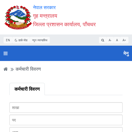
Accessibility
मुख्य
मुख्य
वेबसाइट
नेपाल सरकार
Mode
सामाग्री
नेभिगेसन
खोजमा
गृह मन्त्रालय
सुरु
पढ्नुहाेस्
पढ्नुहाेस्
जानुहोस्
जिल्ला प्रशासन कार्यालय, पाँचथर
गर्नुहोस्
EN
डार्क मोड
न्यून व्यान्डविथ
A-
A
A+
मेनु
कर्मचारी विवरण
कर्मचारी विवरण