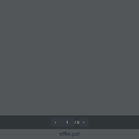
/
0
‹
›
बार्षिक.pdf