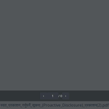
/
0
‹
›
स्वत_प्रकाशन_गर्नुपर्ने_सूचना_(Proactive_Disclosure)_प्रकाशन(2).pdf