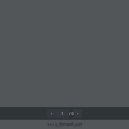
/
0
‹
›
२०८३_बैशाखको.pdf