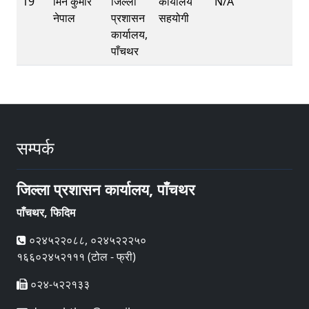
19
मिन कुमार
जिल्ला
कार्यालय
N/A
नेपाल
प्रशासन
सहयोगी
कार्यालय,
पाँचथर
सम्पर्क
जिल्ला प्रशासन कार्यालय, पाँचथर
पाँचथर, फिदिम
०२४५२२०८८, ०२४५२२२५०
१६६०२४५२१११ (टोल - फ्री)
०२४-५२२१३३