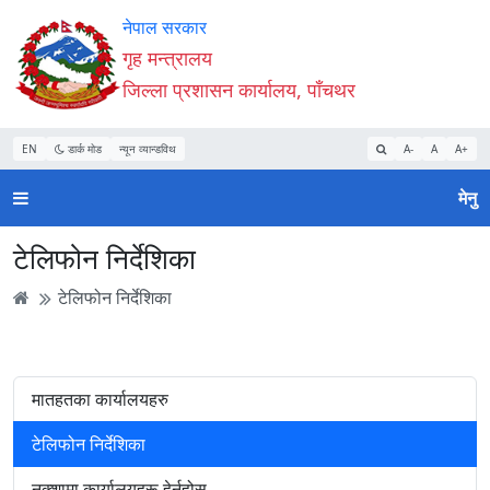
Accessibility
मुख्य
मुख्य
वेबसाइट
नेपाल सरकार
Mode
सामाग्री
नेभिगेसन
खोजमा
गृह मन्त्रालय
सुरु
पढ्नुहाेस्
पढ्नुहाेस्
जानुहोस्
जिल्ला प्रशासन कार्यालय, पाँचथर
गर्नुहोस्
EN
डार्क मोड
न्यून व्यान्डविथ
A-
A
A+
मेनु
टेलिफोन निर्देशिका
टेलिफोन निर्देशिका
मातहतका कार्यालयहरु
टेलिफोन निर्देशिका
नक्शामा कार्यालयहरू हेर्नुहोस्