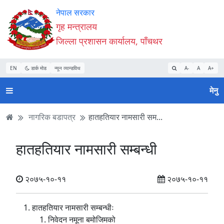
Accessibility
मुख्य
मुख्य
वेबसाइट
नेपाल सरकार
Mode
सामाग्री
नेभिगेसन
खोजमा
गृह मन्त्रालय
सुरु
पढ्नुहाेस्
पढ्नुहाेस्
जानुहोस्
जिल्ला प्रशासन कार्यालय, पाँचथर
गर्नुहोस्
EN
डार्क मोड
न्यून व्यान्डविथ
A-
A
A+
मेनु
नागरिक बडापत्र
हातहतियार नामसारी सम...
हातहतियार नामसारी सम्बन्धी
२०७५-१०-११
२०७५-१०-११
हातहतियार नामसारी सम्बन्धीः
निवेदन नमूना बमोजिमको