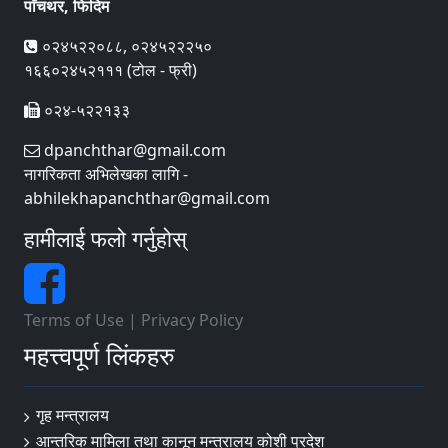
पाँचथर, फिदिम
०२४५२२०८८, ०२४५२२२५०
१६६०२४५२१११ (टोल - फ्री)
०२४-५२२१३३
dpanchthar@gmail.com
नागरिकता अभिलेखका लागि -
abhilekhapanchthar@gmail.com
हामीलाई फलो गर्नुहोस्
Terms of Use
|
Privacy Policy
महत्त्वपूर्ण लिंकहरु
गृह मन्त्रालय
आन्तरिक मामिला तथा कानून मन्त्रालय कोशी प्रदेश