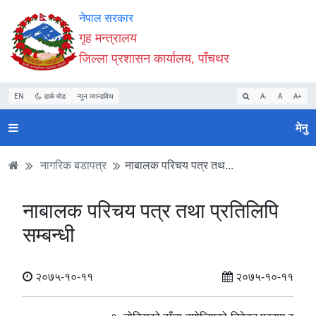
Accessibility
मुख्य
मुख्य
वेबसाइट
नेपाल सरकार
Mode
सामाग्री
नेभिगेसन
खोजमा
गृह मन्त्रालय
सुरु
पढ्नुहाेस्
पढ्नुहाेस्
जानुहोस्
जिल्ला प्रशासन कार्यालय, पाँचथर
गर्नुहोस्
EN
डार्क मोड
न्यून व्यान्डविथ
A-
A
A+
मेनु
नागरिक बडापत्र
नाबालक परिचय पत्र तथ...
नाबालक परिचय पत्र तथा प्रतिलिपि
सम्बन्धी
२०७५-१०-११
२०७५-१०-११