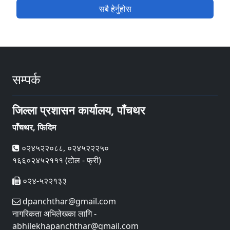
सबै हेर्नुहोस
सम्पर्क
जिल्ला प्रशासन कार्यालय, पाँचथर
पाँचथर, फिदिम
०२४५२२०८८, ०२४५२२२५०
१६६०२४५२१११ (टोल - फ्री)
०२४-५२२१३३
dpanchthar@gmail.com
नागरिकता अभिलेखका लागि -
abhilekhapanchthar@gmail.com