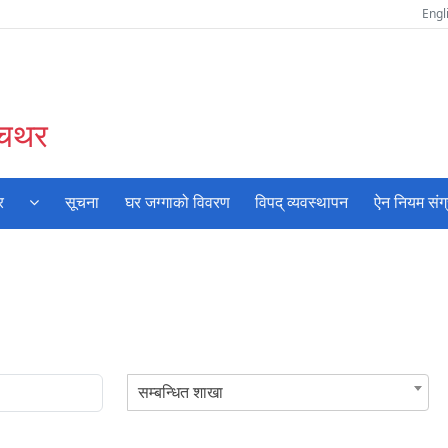
Engl
ँचथर
र
सूचना
घर जग्गाको विवरण
विपद् व्यवस्थापन
ऐन नियम संग
सम्बन्धित शाखा