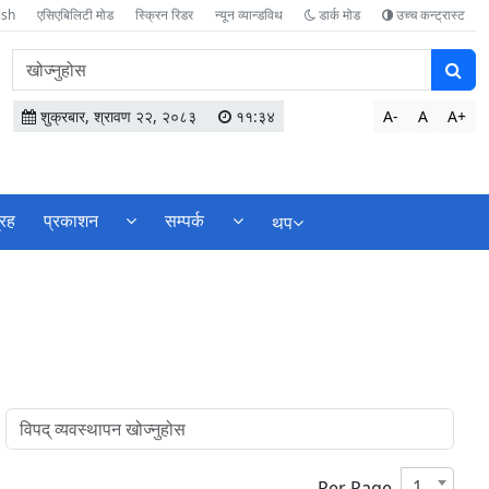
ish
एसिएबिलिटी मोड
स्क्रिन रिडर
न्यून व्यान्डविथ
डार्क मोड
उच्च कन्ट्रास्ट
वेबसाइटमा
सामग्री
खोज्नुहोस
शुक्रबार, श्रावण २२, २०८३
११:३४
A-
A
A+
्रह
प्रकाशन
सम्पर्क
थप
10
Per Page