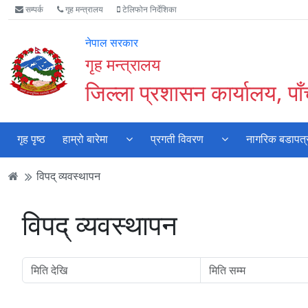
Accessibility
मुख्य
मुख्य
वेबसाइट
सम्पर्क
गृह मन्त्रालय
टेलिफोन निर्देशिका
Mode
सामाग्री
नेभिगेसन
खोजमा
सुरु
पढ्नुहाेस्
पढ्नुहाेस्
जानुहोस्
नेपाल सरकार
गर्नुहोस्
गृह मन्त्रालय
जिल्ला प्रशासन कार्यालय, पा
गृह पृष्ठ
हाम्रो बारेमा
प्रगती विवरण
नागरिक बडापत्
विपद् व्यवस्थापन
विपद् व्यवस्थापन