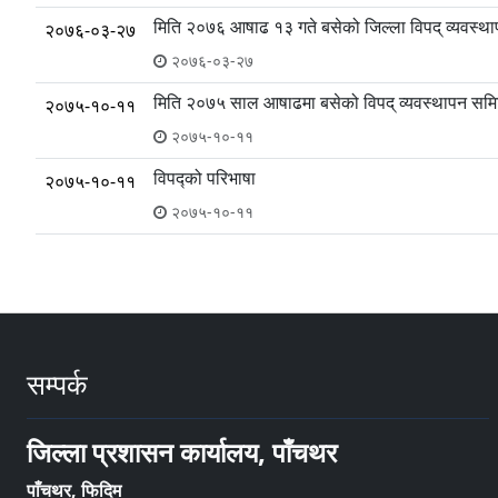
मिति २०७६ आषाढ १३ गते बसेको जिल्ला विपद् व्यवस्थ
२०७६-०३-२७
२०७६-०३-२७
मिति २०७५ साल आषाढमा बसेको विपद् व्यवस्थापन समि
२०७५-१०-११
२०७५-१०-११
विपद्को परिभाषा
२०७५-१०-११
२०७५-१०-११
सम्पर्क
जिल्ला प्रशासन कार्यालय, पाँचथर
पाँचथर, फिदिम