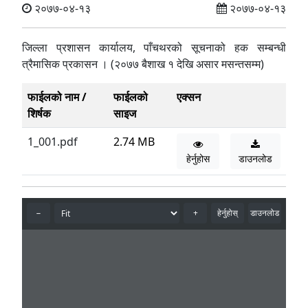
२०७७-०४-१३
२०७७-०४-१३
जिल्ला प्रशासन कार्यालय, पाँचथरको सूचनाको हक सम्बन्धी
त्रैमासिक प्रकासन । (२०७७ बैशाख १ देखि असार मसन्तसम्म)
फाईलको नाम /
फाईलको
एक्सन
शिर्षक
साइज
1_001.pdf
2.74 MB
हेर्नुहोस
डाउनलोड