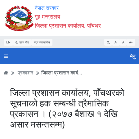
Accessibility
मुख्य
मुख्य
वेबसाइट
नेपाल सरकार
Mode
सामाग्री
नेभिगेसन
खोजमा
गृह मन्त्रालय
सुरु
पढ्नुहाेस्
पढ्नुहाेस्
जानुहोस्
जिल्ला प्रशासन कार्यालय, पाँचथर
गर्नुहोस्
EN
डार्क मोड
न्यून व्यान्डविथ
A-
A
A+
मेनु
प्रकाशन
जिल्ला प्रशासन कार्य...
जिल्ला प्रशासन कार्यालय, पाँचथरको
सूचनाको हक सम्बन्धी त्रैमासिक
प्रकासन । (२०७७ बैशाख १ देखि
असार मसन्तसम्म)