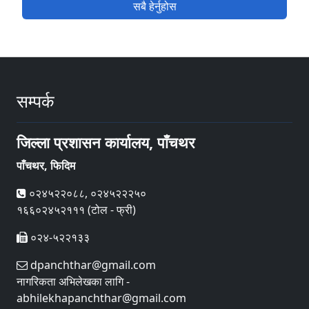
सबै हेर्नुहोस
सम्पर्क
जिल्ला प्रशासन कार्यालय, पाँचथर
पाँचथर, फिदिम
०२४५२२०८८, ०२४५२२२५०
१६६०२४५२१११ (टोल - फ्री)
०२४-५२२१३३
dpanchthar@gmail.com
नागरिकता अभिलेखका लागि -
abhilekhapanchthar@gmail.com