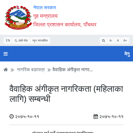
Accessibility
मुख्य
मुख्य
वेबसाइट
नेपाल सरकार
Mode
सामाग्री
नेभिगेसन
खोजमा
गृह मन्त्रालय
सुरु
पढ्नुहाेस्
पढ्नुहाेस्
जानुहोस्
जिल्ला प्रशासन कार्यालय, पाँचथर
गर्नुहोस्
EN
डार्क मोड
न्यून व्यान्डविथ
A-
A
A+
मेनु
नागरिक बडापत्र
वैवाहिक अंगीकृत नागर...
वैवाहिक अंगीकृत नागरिकता (महिलाका
लागि) सम्बन्धी
२०७५-१०-११
२०७५-१०-११