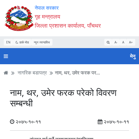
Accessibility
मुख्य
मुख्य
वेबसाइट
नेपाल सरकार
Mode
सामाग्री
नेभिगेसन
खोजमा
गृह मन्त्रालय
सुरु
पढ्नुहाेस्
पढ्नुहाेस्
जानुहोस्
जिल्ला प्रशासन कार्यालय, पाँचथर
गर्नुहोस्
EN
डार्क मोड
न्यून व्यान्डविथ
A-
A
A+
मेनु
नागरिक बडापत्र
नाम, थर, उमेर फरक पर...
नाम, थर, उमेर फरक परेको विवरण
सम्बन्धी
२०७५-१०-११
२०७५-१०-११