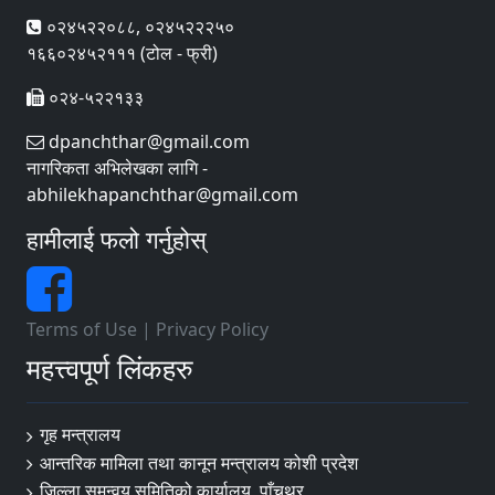
०२४५२२०८८, ०२४५२२२५०
१६६०२४५२१११ (टोल - फ्री)
०२४-५२२१३३
dpanchthar@gmail.com
नागरिकता अभिलेखका लागि -
abhilekhapanchthar@gmail.com
हामीलाई फलो गर्नुहोस्
Terms of Use
|
Privacy Policy
महत्त्वपूर्ण लिंकहरु
गृह मन्त्रालय
आन्तरिक मामिला तथा कानून मन्त्रालय कोशी प्रदेश
जिल्ला समन्वय समितिको कार्यालय, पाँचथर