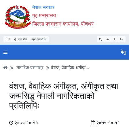
Accessibility
मुख्य
मुख्य
वेबसाइट
नेपाल सरकार
Mode
सामाग्री
नेभिगेसन
खोजमा
गृह मन्त्रालय
सुरु
पढ्नुहाेस्
पढ्नुहाेस्
जानुहोस्
जिल्ला प्रशासन कार्यालय, पाँचथर
गर्नुहोस्
EN
डार्क मोड
न्यून व्यान्डविथ
A-
A
A+
मेनु
नागरिक बडापत्र
वंशज, वैवाहिक अंगीकृ...
वंशज, वैवाहिक अंगीकृत, अंगीकृत तथा
जन्मसिद्ध नेपाली नागरिकताको
प्रतिलिपिः
२०७५-१०-११
२०७५-१०-११