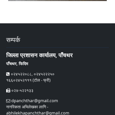
सम्पर्क
जिल्ला प्रशासन कार्यालय, पाँचथर
पाँचथर, फिदिम
०२४५२२०८८, ०२४५२२२५०
१६६०२४५२१११ (टोल - फ्री)
०२४-५२२१३३
dpanchthar@gmail.com
नागरिकता अभिलेखका लागि -
abhilekhapanchthar@gmail.com