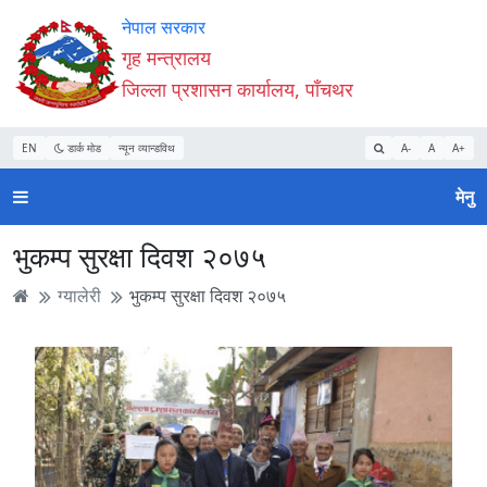
Accessibility
मुख्य
मुख्य
वेबसाइट
नेपाल सरकार
Mode
सामाग्री
नेभिगेसन
खोजमा
गृह मन्त्रालय
सुरु
पढ्नुहाेस्
पढ्नुहाेस्
जानुहोस्
जिल्ला प्रशासन कार्यालय, पाँचथर
गर्नुहोस्
EN
डार्क मोड
न्यून व्यान्डविथ
A-
A
A+
मेनु
भुकम्प सुरक्षा दिवश २०७५
ग्यालेरी
भुकम्प सुरक्षा दिवश २०७५