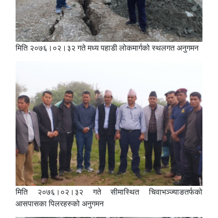
मिति २०७६।०२।३२ गते मध्य पहाडी लोकमार्गको स्थलगत अनुगमन
मिति २०७६।०२।३२ गते सीमास्थित चिवाभञ्ज्याङतर्फको
आसपासका पिलरहरुको अनुगमन