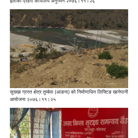
ईलाका प्रहरी कार्यालय अनुगमन २०७६।११।२६
सुख्खा ग्रस्त क्षेत्र तुम्बेवा (आङना) को निर्माणाधिन लिफ्टिङ खानेपानी
आयोजना २०७६।११।२५