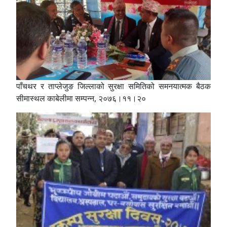
पाँचथर र ताप्लेजुङ जिल्लाको सुरक्षा समितिको समनयात्मक बैठक
सीमास्थल काबेलीमा सम्पन्न, २०७६।११।२०