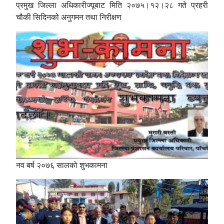
प्रमुख जिल्ला अधिकारीज्यूबाट मिति २०७५।१२।२८ गते प्रहरी
चौकी सिदिनको अनुगमन तथा निरीक्षण
नव बर्ष २०७६ सालको शुभकामना