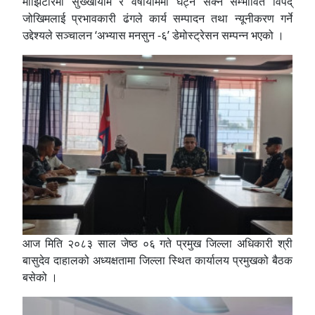
माझिटारमा सुख्खायाम र वर्षायाममा घट्न सक्ने सम्भावित विपद्
जोखिमलाई प्रभावकारी ढंगले कार्य सम्पादन तथा न्यूनीकरण गर्ने
उद्देश्यले सञ्चालन ‘अभ्यास मनसुन -६’ डेमोस्ट्रेसन सम्पन्न भएको ।
आज मिति २०८३ साल जेष्ठ ०६ गते प्रमुख जिल्ला अधिकारी श्री
बासुदेव दाहालको अध्यक्षतामा जिल्ला स्थित कार्यालय प्रमुखको बैठक
बसेको ।