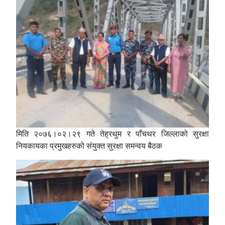
मिति २०७६।०२।२९ गते तेह्रथुम र पाँचथर जिल्लाको सुरक्षा
नियकायका प्रमुखहरुको संयुक्त सुरक्षा समन्वय बैठक