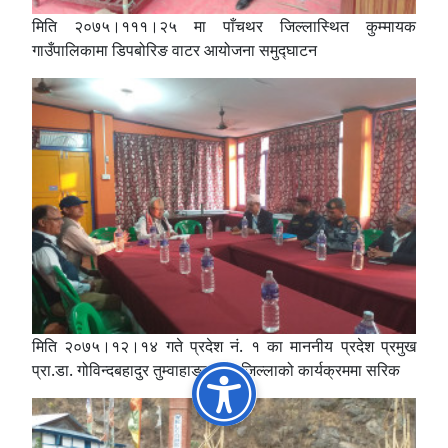
मिति २०७५।१११।२५ मा पाँचथर जिल्लास्थित कुम्मायक
गाउँपालिकामा डिपबोरिङ वाटर आयोजना समुद्घाटन
मिति २०७५।१२।१४ गते प्रदेश नं. १ का माननीय प्रदेश प्रमुख
प्रा.डा. गोविन्दबहादुर तुम्वाहाङज्यूसँग जिल्लाको कार्यक्रममा सरिक