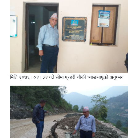
मिति २०७६।०२।३२ गते सीमा प्रहरी चौकी च्याङथापूको अनुगमन