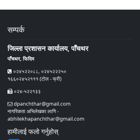
सम्पर्क
जिल्ला प्रशासन कार्यालय, पाँचथर
पाँचथर, फिदिम
०२४५२२०८८, ०२४५२२२५०
१६६०२४५२१११ (टोल - फ्री)
०२४-५२२१३३
dpanchthar@gmail.com
नागरिकता अभिलेखका लागि -
abhilekhapanchthar@gmail.com
हामीलाई फलो गर्नुहोस्