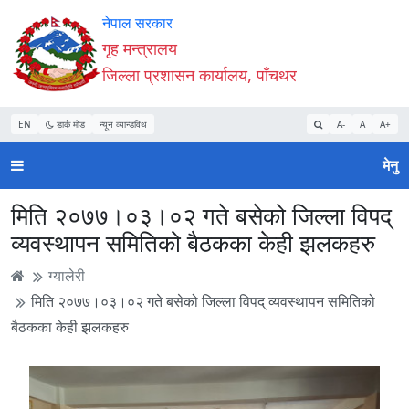
Accessibility
मुख्य
मुख्य
वेबसाइट
नेपाल सरकार
Mode
सामाग्री
नेभिगेसन
खोजमा
गृह मन्त्रालय
सुरु
पढ्नुहाेस्
पढ्नुहाेस्
जानुहोस्
जिल्ला प्रशासन कार्यालय, पाँचथर
गर्नुहोस्
EN
डार्क मोड
न्यून व्यान्डविथ
A-
A
A+
मेनु
मिति २०७७।०३।०२ गते बसेको जिल्ला विपद्
व्यवस्थापन समितिको बैठकका केही झलकहरु
ग्यालेरी
मिति २०७७।०३।०२ गते बसेको जिल्ला विपद् व्यवस्थापन समितिको
बैठकका केही झलकहरु