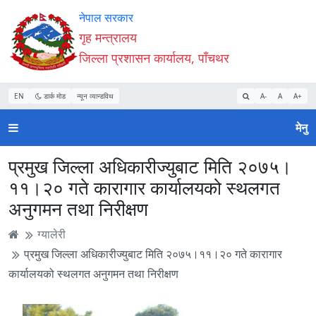
Accessibility
मुख्य
मुख्य
वेबसाइट
नेपाल सरकार
Mode
सामाग्री
नेभिगेसन
खोजमा
गृह मन्त्रालय
सुरु
पढ्नुहाेस्
पढ्नुहाेस्
जानुहोस्
जिल्ला प्रशासन कार्यालय, पाँचथर
गर्नुहोस्
EN
डार्क मोड
न्यून व्यान्डविथ
A-
A
A+
मेनु
प्रमुख जिल्ला अधिकारीज्युबाट मिति २०७५।
११।२० गते कारागार कार्यालयको स्थलगत
अनुगमन तथा निरीक्षण
ग्यालेरी
प्रमुख जिल्ला अधिकारीज्युबाट मिति २०७५।११।२० गते कारागार
कार्यालयको स्थलगत अनुगमन तथा निरीक्षण