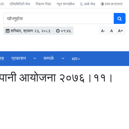
ish
एसिएबिलिटी मोड
स्क्रिन रिडर
न्यून व्यान्डविथ
डार्क मोड
उच्च कन्ट्रास्ट
वेबसाइटमा
सामग्री
खोज्नुहोस
शनिबार, श्रावण २३, २०८३
०१:४६
A-
A
A+
्रह
प्रकाशन
सम्पर्क
थप
िङ खानेपानी आयोजना २०७६।११।