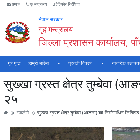
Accessibility
मुख्य
मुख्य
वेबसाइट
सम्पर्क
गृह मन्त्रालय
टेलिफोन निर्देशिका
Mode
सामाग्री
नेभिगेसन
खोजमा
सुरु
पढ्नुहाेस्
पढ्नुहाेस्
जानुहोस्
नेपाल सरकार
गर्नुहोस्
गृह मन्त्रालय
जिल्ला प्रशासन कार्यालय, पा
गृह पृष्ठ
हाम्रो बारेमा
प्रगती विवरण
नागरिक बडापत्
सुख्खा ग्रस्त क्षेत्र तुम्बे
२५
ग्यालेरी
सुख्खा ग्रस्त क्षेत्र तुम्बेवा (आङना) को निर्माणाधिन 