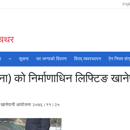
Engl
ँचथर
र
सूचना
घर जग्गाको विवरण
विपद् व्यवस्थापन
ऐन नियम संग
वा (आङना) को निर्माणाधिन लिफ्ट
लिफ्टिङ खानेपानी आयोजना २०७६।११।२५