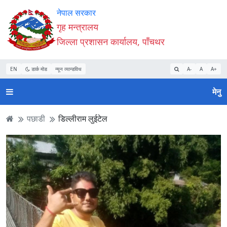
Accessibility
मुख्य
मुख्य
वेबसाइट
नेपाल सरकार
Mode
सामाग्री
नेभिगेसन
खोजमा
गृह मन्त्रालय
सुरु
पढ्नुहाेस्
पढ्नुहाेस्
जानुहोस्
जिल्ला प्रशासन कार्यालय, पाँचथर
गर्नुहोस्
EN
डार्क मोड
न्यून व्यान्डविथ
A-
A
A+
मेनु
पछाडी
डिल्लीराम लुईटेल