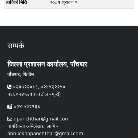
हाजिरि मिति
२०८१ श्रावण १
सम्पर्क
जिल्ला प्रशासन कार्यालय, पाँचथर
पाँचथर, फिदिम
०२४५२२०८८, ०२४५२२२५०
१६६०२४५२१११ (टोल - फ्री)
०२४-५२२१३३
dpanchthar@gmail.com
नागरिकता अभिलेखका लागि -
abhilekhapanchthar@gmail.com