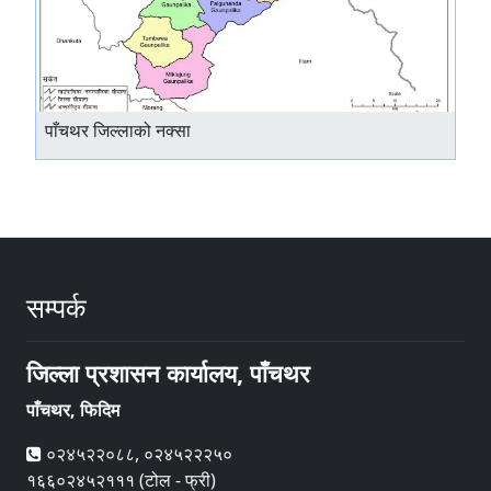
पाँचथर जिल्लाको नक्सा
सम्पर्क
जिल्ला प्रशासन कार्यालय, पाँचथर
पाँचथर, फिदिम
०२४५२२०८८, ०२४५२२२५०
१६६०२४५२१११ (टोल - फ्री)