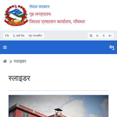
Accessibility
मुख्य
मुख्य
वेबसाइट
नेपाल सरकार
Mode
सामाग्री
नेभिगेसन
खोजमा
गृह मन्त्रालय
सुरु
पढ्नुहाेस्
पढ्नुहाेस्
जानुहोस्
जिल्ला प्रशासन कार्यालय, पाँचथर
गर्नुहोस्
EN
डार्क मोड
न्यून व्यान्डविथ
A-
A
A+
मेनु
स्लाइडर
स्लाइडर