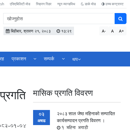
ish
एसिएबिलिटी मोड
स्क्रिन रिडर
न्यून व्यान्डविथ
डार्क मोड
उच्च कन्ट्रास्ट
वेबसाइटमा
सामग्री
खोज्नुहोस
बिहीबार, श्रावण २१, २०८३
१३:२९
A-
A
A+
्रह
प्रकाशन
सम्पर्क
थप
प्रगति
मासिक प्रगति विवरण
२०८३ साल जेष्ठ महिनाको सम्पादित
03
कार्यसम्पादन प्रगति विवरण ।
अषाढ
083-01-04
1 महिना अगाडी