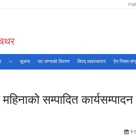
Engl
ँचथर
र
सूचना
घर जग्गाको विवरण
विपद् व्यवस्थापन
ऐन नियम संग
िनाको सम्पादित कार्यसम्पादन 
2