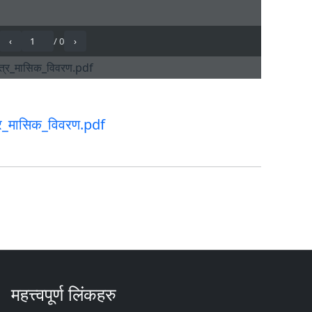
्र_मासिक_विवरण.pdf
महत्त्वपूर्ण लिंकहरु