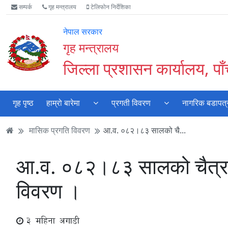
Accessibility
मुख्य
मुख्य
वेबसाइट
सम्पर्क
गृह मन्त्रालय
टेलिफोन निर्देशिका
Mode
सामाग्री
नेभिगेसन
खोजमा
सुरु
पढ्नुहाेस्
पढ्नुहाेस्
जानुहोस्
नेपाल सरकार
गर्नुहोस्
गृह मन्त्रालय
जिल्ला प्रशासन कार्यालय, पा
गृह पृष्ठ
हाम्रो बारेमा
प्रगती विवरण
नागरिक बडापत्
मासिक प्रगति विवरण
आ.व. ०८२।८३ सालको चै...
आ.व. ०८२।८३ सालको चैत्र मह
विवरण ।
3 महिना अगाडी