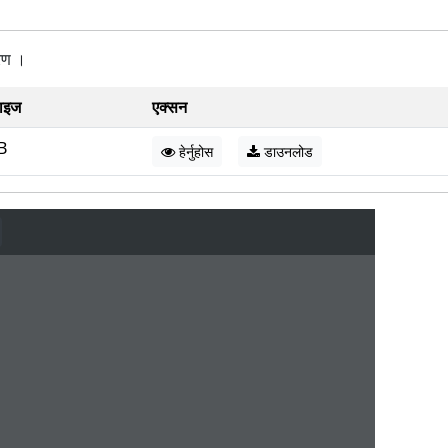
रण ।
ाइज
एक्सन
B
हेर्नुहोस
डाउनलोड