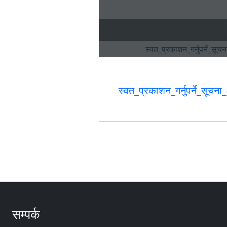
स्वत_प्रकाशन_गर्नुपर्ने_सू
सम्पर्क