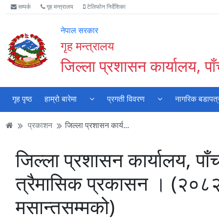
Accessibility
मुख्य
मुख्य
वेबसाइट
सम्पर्क
गृह मन्त्रालय
टेलिफोन निर्देशिका
Mode
सामाग्री
नेभिगेसन
खोजमा
सुरु
पढ्नुहाेस्
पढ्नुहाेस्
जानुहोस्
नेपाल सरकार
गर्नुहोस्
गृह मन्त्रालय
जिल्ला प्रशासन कार्यालय, पा
गृह पृष्ठ
हाम्रो बारेमा
प्रगती विवरण
नागरिक बडापत्
प्रकाशन
जिल्ला प्रशासन कार्य...
जिल्ला प्रशासन कार्यालय, पा
त्रैमासिक प्रकासन । (२०८
मसान्तसम्मको)