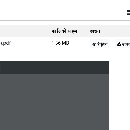
फाईलको साइज
एक्सन
3).pdf
1.56 MB
हेर्नुहोस
डाउन