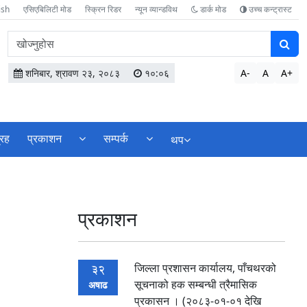
ish
एसिएबिलिटी मोड
स्क्रिन रिडर
न्यून व्यान्डविथ
डार्क मोड
उच्च कन्ट्रास्ट
वेबसाइटमा
सामग्री
खोज्नुहोस
शनिबार, श्रावण २३, २०८३
१०:०६
A-
A
A+
्रह
प्रकाशन
सम्पर्क
थप
प्रकाशन
जिल्ला प्रशासन कार्यालय, पाँचथरको
32
सूचनाको हक सम्बन्धी त्रैमासिक
अषाढ
प्रकासन । (२०८३-०१-०१ देखि