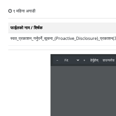
९ महिना अगाडी
फाईलको नाम / शिर्षक
स्वत_प्रकाशन_गर्नुपर्ने_सूचना_(Proactive_Disclosure)_प्रकाशन(