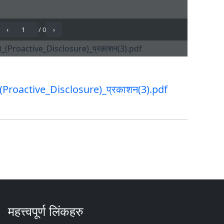
चना_(Proactive_Disclosure)_प्रकाशन(3).pdf
महत्त्वपूर्ण लिंकहरु