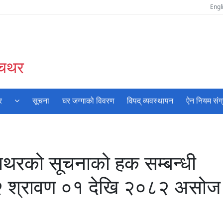
Engl
ँचथर
र
सूचना
घर जग्गाको विवरण
विपद् व्यवस्थापन
ऐन नियम संग
ँचथरको सूचनाको हक सम्बन्धी
२ श्रावण ०१ देखि २०८२ असोज