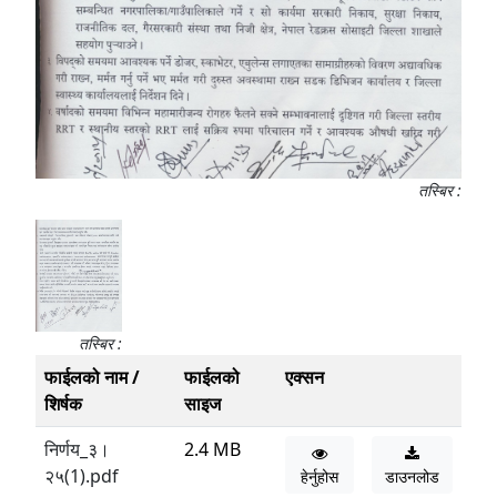
तस्बिर :
तस्बिर :
फाईलको नाम /
फाईलको
एक्सन
शिर्षक
साइज
निर्णय_३।
2.4 MB
२५(1).pdf
हेर्नुहोस
डाउनलोड