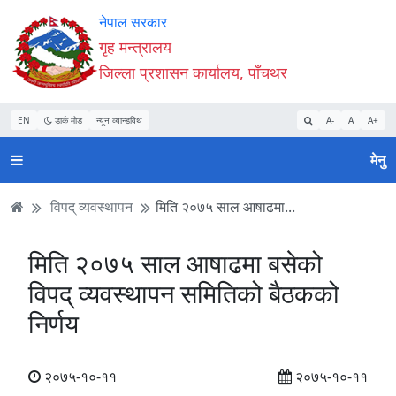
Accessibility
मुख्य
मुख्य
वेबसाइट
नेपाल सरकार
Mode
सामाग्री
नेभिगेसन
खोजमा
गृह मन्त्रालय
सुरु
पढ्नुहाेस्
पढ्नुहाेस्
जानुहोस्
जिल्ला प्रशासन कार्यालय, पाँचथर
गर्नुहोस्
EN
डार्क मोड
न्यून व्यान्डविथ
A-
A
A+
मेनु
विपद् व्यवस्थापन
मिति २०७५ साल आषाढमा...
मिति २०७५ साल आषाढमा बसेको
विपद् व्यवस्थापन समितिको बैठकको
निर्णय
२०७५-१०-११
२०७५-१०-११