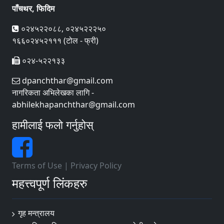
पाँचथर, फिदिम
०२४५२२०८८, ०२४५२२२५०
१६६०२४५२१११ (टोल - फ्री)
०२४-५२२१३३
dpanchthar@gmail.com
नागरिकता अभिलेखका लागि -
abhilekhapanchthar@gmail.com
हामीलाई फलो गर्नुहोस्
Terms of Use
|
Privacy Policy
महत्त्वपूर्ण लिंकहरु
गृह मन्त्रालय