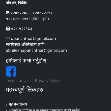
पाँचथर, फिदिम
०२४५२२०८८, ०२४५२२२५०
१६६०२४५२१११ (टोल - फ्री)
०२४-५२२१३३
dpanchthar@gmail.com
नागरिकता अभिलेखका लागि -
abhilekhapanchthar@gmail.com
हामीलाई फलो गर्नुहोस्
Terms of Use
|
Privacy Policy
महत्त्वपूर्ण लिंकहरु
गृह मन्त्रालय
आन्तरिक मामिला तथा कानून मन्त्रालय कोशी प्रदेश