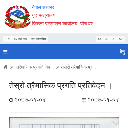
Accessibility
मुख्य
मुख्य
वेबसाइट
नेपाल सरकार
Mode
सामाग्री
नेभिगेसन
खोजमा
गृह मन्त्रालय
सुरु
पढ्नुहाेस्
पढ्नुहाेस्
जानुहोस्
जिल्ला प्रशासन कार्यालय, पाँचथर
गर्नुहोस्
EN
डार्क मोड
न्यून व्यान्डविथ
A-
A
A+
मेनु
त्रैमासिक प्रगति विव...
तेस्रो त्रैमासिक प्र...
तेस्रो त्रैमासिक प्रगति प्रतिवेदन ।
2077-01-04
2077-01-04