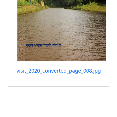
visit_2020_converted_page_008.jpg