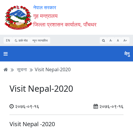
Accessibility
मुख्य
मुख्य
वेबसाइट
नेपाल सरकार
Mode
सामाग्री
नेभिगेसन
खोजमा
गृह मन्त्रालय
सुरु
पढ्नुहाेस्
पढ्नुहाेस्
जानुहोस्
जिल्ला प्रशासन कार्यालय, पाँचथर
गर्नुहोस्
EN
डार्क मोड
न्यून व्यान्डविथ
A-
A
A+
मेनु
सूचना
Visit Nepal-2020
Visit Nepal-2020
२०७६-०९-१६
२०७६-०९-१६
Visit Nepal -2020