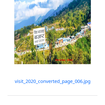
visit_2020_converted_page_006.jpg