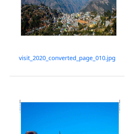
visit_2020_converted_page_010.jpg