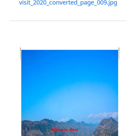
visit_2020_converted_page_009.jpg