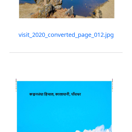
visit_2020_converted_page_012.jpg