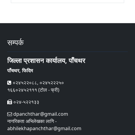
सम्पर्क
जिल्ला प्रशासन कार्यालय, पाँचथर
पाँचथर, फिदिम
०२४५२२०८८, ०२४५२२२५०
१६६०२४५२१११ (टोल - फ्री)
०२४-५२२१३३
dpanchthar@gmail.com
नागरिकता अभिलेखका लागि -
abhilekhapanchthar@gmail.com