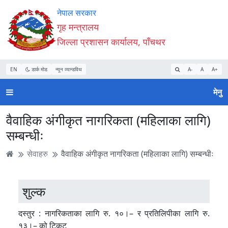
Accessibility
मुख्य
मुख्य
वेबसाइट
नेपाल सरकार
Mode
सामाग्री
नेभिगेसन
खोजमा
गृह मन्त्रालय
सुरु
पढ्नुहाेस्
पढ्नुहाेस्
जानुहोस्
जिल्ला प्रशासन कार्यालय, पाँचथर
गर्नुहोस्
EN
डार्क मोड
न्यून व्यान्डविथ
A-
A
A+
मेनु
वैवाहिक अंगीकृत नागरिकता (महिलाका लागि)
सम्बन्धीः
सेवाहरु
वैवाहिक अंगीकृत नागरिकता (महिलाका लागि) सम्बन्धीः
शुल्क
दस्तुर : नागरिकताका लागि रु. १०।– र प्रतिलिपीका लागि रु.
१३।– को टिकट