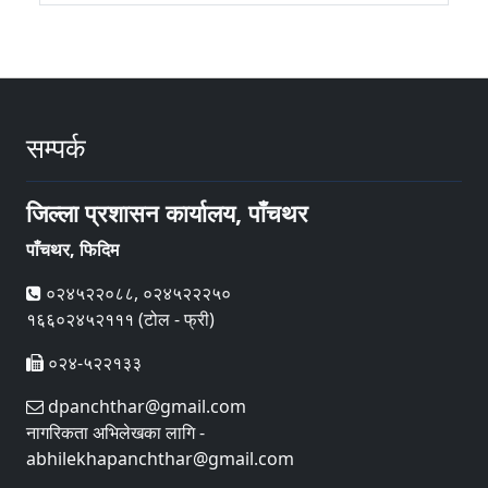
सम्पर्क
जिल्ला प्रशासन कार्यालय, पाँचथर
पाँचथर, फिदिम
०२४५२२०८८, ०२४५२२२५०
१६६०२४५२१११ (टोल - फ्री)
०२४-५२२१३३
dpanchthar@gmail.com
नागरिकता अभिलेखका लागि -
abhilekhapanchthar@gmail.com