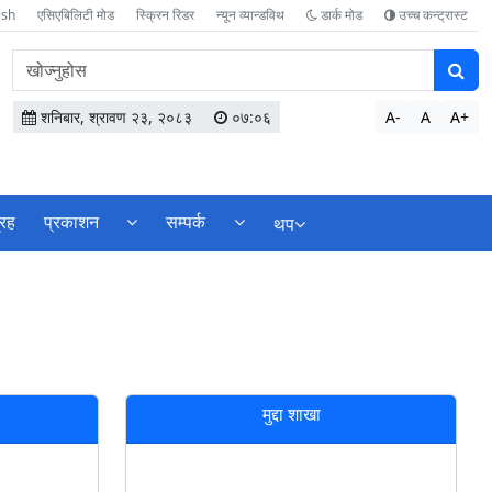
ish
एसिएबिलिटी मोड
स्क्रिन रिडर
न्यून व्यान्डविथ
डार्क मोड
उच्च कन्ट्रास्ट
वेबसाइटमा
सामग्री
खोज्नुहोस
शनिबार, श्रावण २३, २०८३
०७:०६
A-
A
A+
्रह
प्रकाशन
सम्पर्क
थप
मुद्दा शाखा