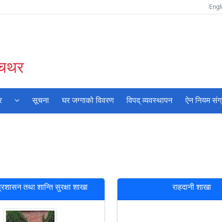
Engl
ँचथर
र
सूचना
घर जग्गाको विवरण
विपद् व्यवस्थापन
ऐन नियम संग
्रशासन तथा शान्ति सुरक्षा शाखा
राहदानी शाखा