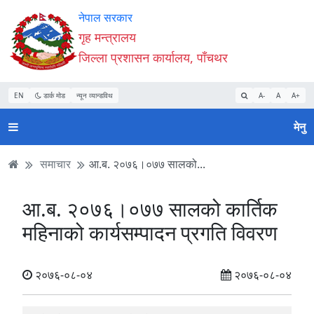
Accessibility
मुख्य
मुख्य
वेबसाइट
नेपाल सरकार
Mode
सामाग्री
नेभिगेसन
खोजमा
गृह मन्त्रालय
सुरु
पढ्नुहाेस्
पढ्नुहाेस्
जानुहोस्
जिल्ला प्रशासन कार्यालय, पाँचथर
गर्नुहोस्
EN
डार्क मोड
न्यून व्यान्डविथ
A-
A
A+
मेनु
समाचार
आ.ब. २०७६।०७७ सालको...
आ.ब. २०७६।०७७ सालको कार्तिक
महिनाको कार्यसम्पादन प्रगति विवरण
२०७६-०८-०४
२०७६-०८-०४