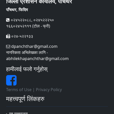
जिल्ला प्रशासन कार्यालय, पाँचथर
पाँचथर, फिदिम
०२४५२२०८८, ०२४५२२२५०
१६६०२४५२१११ (टोल - फ्री)
०२४-५२२१३३
dpanchthar@gmail.com
नागरिकता अभिलेखका लागि -
abhilekhapanchthar@gmail.com
हामीलाई फलो गर्नुहोस्
Terms of Use
|
Privacy Policy
महत्त्वपूर्ण लिंकहरु
गृह मन्त्रालय