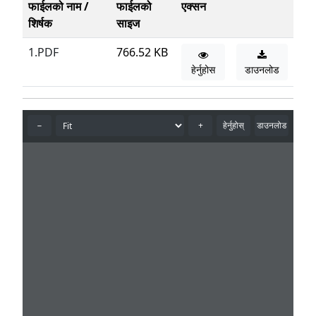
फाईलको नाम /
फाईलको
एक्सन
शिर्षक
साइज
1.PDF
766.52 KB
हेर्नुहोस
डाउनलोड