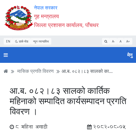
Accessibility
मुख्य
मुख्य
वेबसाइट
नेपाल सरकार
Mode
सामाग्री
नेभिगेसन
खोजमा
गृह मन्त्रालय
सुरु
पढ्नुहाेस्
पढ्नुहाेस्
जानुहोस्
जिल्ला प्रशासन कार्यालय, पाँचथर
गर्नुहोस्
EN
डार्क मोड
न्यून व्यान्डविथ
A-
A
A+
मेनु
मासिक प्रगति विवरण
आ.ब. ०८२।८३ सालको का...
आ.ब. ०८२।८३ सालको कार्तिक
महिनाको सम्पादित कार्यसम्पादन प्रगति
विवरण ।
8 महिना अगाडी
2082-08-05