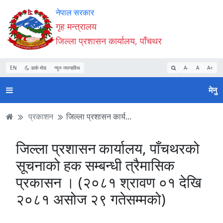
Accessibility
मुख्य
मुख्य
वेबसाइट
नेपाल सरकार
Mode
सामाग्री
नेभिगेसन
खोजमा
गृह मन्त्रालय
सुरु
पढ्नुहाेस्
पढ्नुहाेस्
जानुहोस्
जिल्ला प्रशासन कार्यालय, पाँचथर
गर्नुहोस्
EN
डार्क मोड
न्यून व्यान्डविथ
A-
A
A+
मेनु
प्रकाशन
जिल्ला प्रशासन कार्य...
जिल्ला प्रशासन कार्यालय, पाँचथरको
सूचनाको हक सम्बन्धी त्रैमासिक
प्रकासन । (२०८१ श्रावण ०१ देखि
२०८१ असोज २९ गतेसम्मको)