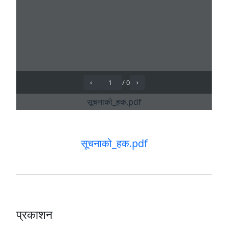
सूचनाको_हक.pdf
प्रकाशन