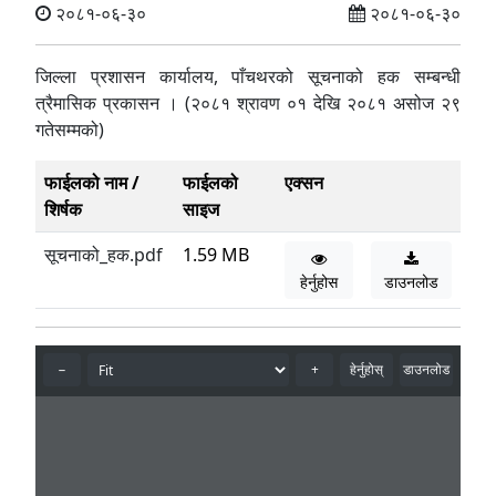
२०८१-०६-३०
२०८१-०६-३०
जिल्ला प्रशासन कार्यालय, पाँचथरको सूचनाको हक सम्बन्धी
त्रैमासिक प्रकासन । (२०८१ श्रावण ०१ देखि २०८१ असोज २९
गतेसम्मको)
फाईलको नाम /
फाईलको
एक्सन
शिर्षक
साइज
सूचनाको_हक.pdf
1.59 MB
हेर्नुहोस
डाउनलोड