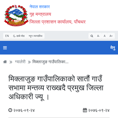
Accessibility
मुख्य
मुख्य
वेबसाइट
नेपाल सरकार
Mode
सामाग्री
नेभिगेसन
खोजमा
गृह मन्त्रालय
सुरु
पढ्नुहाेस्
पढ्नुहाेस्
जानुहोस्
जिल्ला प्रशासन कार्यालय, पाँचथर
गर्नुहोस्
EN
डार्क मोड
न्यून व्यान्डविथ
A-
A
A+
मेनु
ग्यालेरी
मिक्लाजुङ गाउँपालिका...
मिक्लाजुङ गाउँपालिकाको सातौं गाउँ
सभामा मन्तव्य राख्खदै प्रमुख जिल्ला
अधिकारी ज्यू ।
२०७६-०९-२४
२०७६-०९-२४