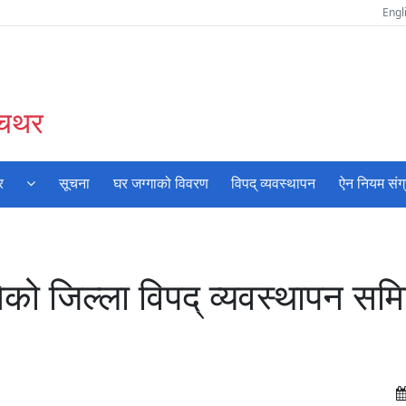
Engl
ँचथर
र
सूचना
घर जग्गाको विवरण
विपद् व्यवस्थापन
ऐन नियम संग
 जिल्ला विपद् व्यवस्थापन सम