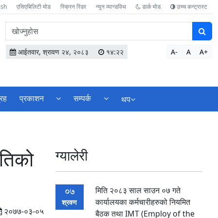
ish
एसिएबिलिटी मोड
स्क्रिन रिडर
न्यून व्यान्डविथ
डार्क मोड
उच्च कन्ट्रास्ट
वेबसाइटमा
सामग्री
खोज्नुहोस
आईतवार, श्रावण २४, २०८३
१४:२२
A-
A
A+
्रह
प्रकाशन
सम्पर्क
थप
ितिको
ग्यालेरी
मिति २०८३ साल साउन ०७ गते
07
कार्यालयका कर्मचारीहरुको नियमित
श्रवण
२०७७-०३-०५
बैठक तथा IMT (Employ of the