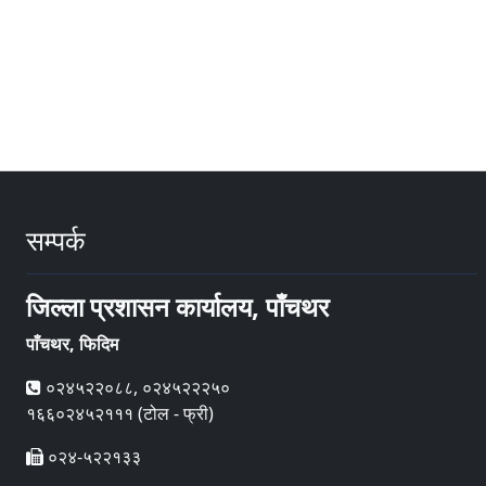
सम्पर्क
जिल्ला प्रशासन कार्यालय, पाँचथर
पाँचथर, फिदिम
०२४५२२०८८, ०२४५२२२५०
१६६०२४५२१११ (टोल - फ्री)
०२४-५२२१३३