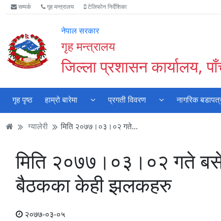
Accessibility
मुख्य
मुख्य
वेबसाइट
सम्पर्क
गृह मन्त्रालय
टेलिफोन निर्देशिका
Mode
सामाग्री
नेभिगेसन
खोजमा
सुरु
पढ्नुहाेस्
पढ्नुहाेस्
जानुहोस्
नेपाल सरकार
गर्नुहोस्
गृह मन्त्रालय
जिल्ला प्रशासन कार्यालय, पा
गृह पृष्ठ
हाम्रो बारेमा
प्रगती विवरण
नागरिक बडापत्
ग्यालेरी
मिति २०७७।०३।०२ गते...
मिति २०७७।०३।०२ गते बसेको
बैठकका केही झलकहरु
२०७७-०३-०५