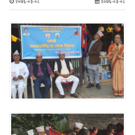
२०७६-०३-०८
२०७६-०३-०८