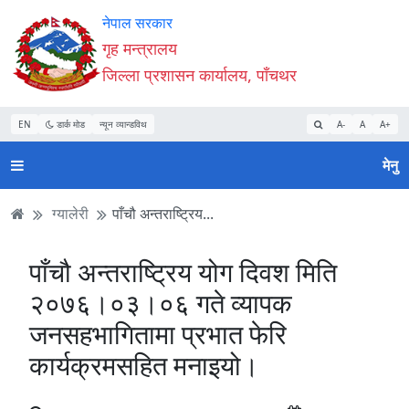
Accessibility
मुख्य
मुख्य
वेबसाइट
नेपाल सरकार
Mode
सामाग्री
नेभिगेसन
खोजमा
गृह मन्त्रालय
सुरु
पढ्नुहाेस्
पढ्नुहाेस्
जानुहोस्
जिल्ला प्रशासन कार्यालय, पाँचथर
गर्नुहोस्
EN
डार्क मोड
न्यून व्यान्डविथ
A-
A
A+
मेनु
ग्यालेरी
पाँचौ अन्तराष्ट्रिय...
पाँचौ अन्तराष्ट्रिय योग दिवश मिति
२०७६।०३।०६ गते व्यापक
जनसहभागितामा प्रभात फेरि
कार्यक्रमसहित मनाइयो।