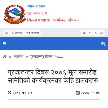
Accessibility
मुख्य
मुख्य
वेबसाइट
नेपाल सरकार
Mode
सामाग्री
नेभिगेसन
खोजमा
गृह मन्त्रालय
सुरु
पढ्नुहाेस्
पढ्नुहाेस्
जानुहोस्
जिल्ला प्रशासन कार्यालय, पाँचथर
गर्नुहोस्
EN
डार्क मोड
न्यून व्यान्डविथ
A-
A
A+
मेनु
ग्यालेरी
प्रजातन्त्र दिवस २०७...
प्रजातन्त्र दिवस २०७६ मुल समारोह
समितिको कार्यक्रमका केहि झलकहरु
२०७६-११-०७
२०७६-११-०७