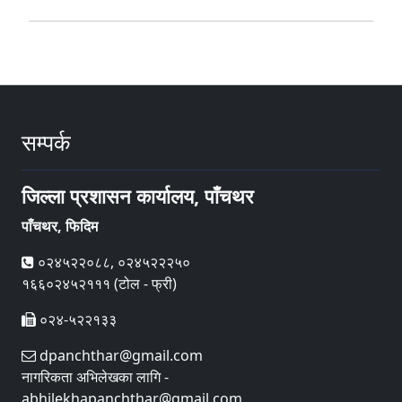
सम्पर्क
जिल्ला प्रशासन कार्यालय, पाँचथर
पाँचथर, फिदिम
०२४५२२०८८, ०२४५२२२५०
१६६०२४५२१११ (टोल - फ्री)
०२४-५२२१३३
dpanchthar@gmail.com
नागरिकता अभिलेखका लागि -
abhilekhapanchthar@gmail.com