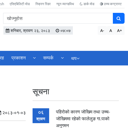
ish
एसिएबिलिटी मोड
स्क्रिन रिडर
न्यून व्यान्डविथ
डार्क मोड
उच्च कन्ट्रास्ट
वेबसाइटमा
सामग्री
खोज्नुहोस
शनिबार, श्रावण २३, २०८३
०७:०७
A-
A
A+
्रह
प्रकाशन
सम्पर्क
थप
!
सूचना
पहिरोको कारण जोखिम तथा उच्च-
06
२०८३-०१-०३
जोखिममा रहेको फालेलुङ गा.पाको
श्रवण
अनुगमन