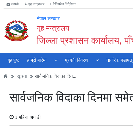
Accessibility
मुख्य
मुख्य
वेबसाइट
सम्पर्क
गृह मन्त्रालय
टेलिफोन निर्देशिका
Mode
सामाग्री
नेभिगेसन
खोजमा
सुरु
पढ्नुहाेस्
पढ्नुहाेस्
जानुहोस्
नेपाल सरकार
गर्नुहोस्
गृह मन्त्रालय
जिल्ला प्रशासन कार्यालय, पा
गृह पृष्ठ
हाम्रो बारेमा
प्रगती विवरण
नागरिक बडापत्
सूचना
सार्वजनिक विदाका दिन...
सार्वजनिक विदाका दिनमा समेत स
३ महिना अगाडी