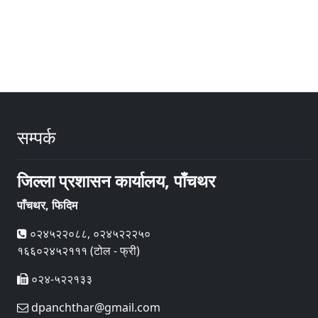
सम्पर्क
जिल्ला प्रशासन कार्यालय, पाँचथर
पाँचथर, फिदिम
०२४५२२०८८, ०२४५२२२५०
१६६०२४५२१११ (टोल - फ्री)
०२४-५२२१३३
dpanchthar@gmail.com