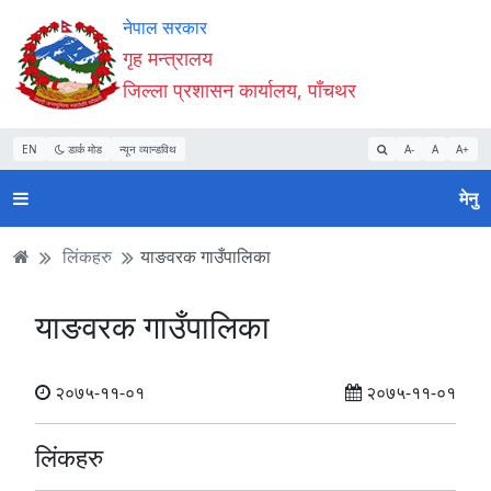
Accessibility
मुख्य
मुख्य
वेबसाइट
नेपाल सरकार
Mode
सामाग्री
नेभिगेसन
खोजमा
गृह मन्त्रालय
सुरु
पढ्नुहाेस्
पढ्नुहाेस्
जानुहोस्
जिल्ला प्रशासन कार्यालय, पाँचथर
गर्नुहोस्
EN
डार्क मोड
न्यून व्यान्डविथ
A-
A
A+
मेनु
लिंकहरु
याङवरक गाउँपालिका
याङवरक गाउँपालिका
२०७५-११-०१
२०७५-११-०१
लिंकहरु