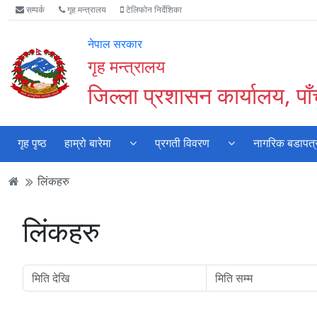
Accessibility
मुख्य
मुख्य
वेबसाइट
सम्पर्क
गृह मन्त्रालय
टेलिफोन निर्देशिका
Mode
सामाग्री
नेभिगेसन
खोजमा
सुरु
पढ्नुहाेस्
पढ्नुहाेस्
जानुहोस्
नेपाल सरकार
गर्नुहोस्
गृह मन्त्रालय
जिल्ला प्रशासन कार्यालय, पा
गृह पृष्ठ
हाम्रो बारेमा
प्रगती विवरण
नागरिक बडापत्
लिंकहरु
लिंकहरु