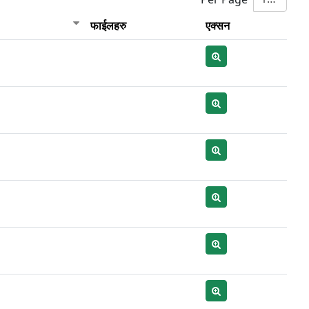
फाईलहरु
एक्सन