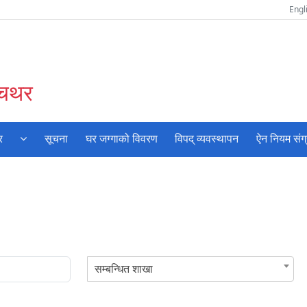
Engl
ँचथर
र
सूचना
घर जग्गाको विवरण
विपद् व्यवस्थापन
ऐन नियम संग
सम्बन्धित शाखा