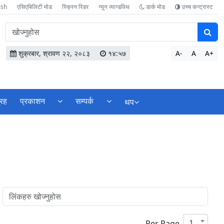
ish
एसिएबिलिटी मोड
स्क्रिन रिडर
न्यून व्यान्डविथ
डार्क मोड
उच्च कन्ट्रास्ट
वेबसाइटमा
सामग्री
खोज्नुहोस
शुक्रबार, श्रावण २२, २०८३
१४:५७
A-
A
A+
्रह
प्रकाशन
सम्पर्क
थप
10
Per Page