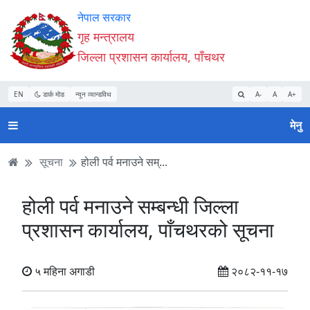
Accessibility
मुख्य
मुख्य
वेबसाइट
नेपाल सरकार
Mode
सामाग्री
नेभिगेसन
खोजमा
गृह मन्त्रालय
सुरु
पढ्नुहाेस्
पढ्नुहाेस्
जानुहोस्
जिल्ला प्रशासन कार्यालय, पाँचथर
गर्नुहोस्
EN
डार्क मोड
न्यून व्यान्डविथ
A-
A
A+
मेनु
सूचना
होली पर्व मनाउने सम्...
होली पर्व मनाउने सम्बन्धी जिल्ला
प्रशासन कार्यालय, पाँचथरको सूचना
५ महिना अगाडी
२०८२-११-१७