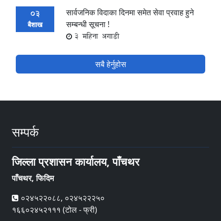
सार्वजनिक विदाका दिनमा समेत सेवा प्रवाह हुने
03
सम्बन्धी सूचना !
बैशाख
3 महिना अगाडी
सबै हेर्नुहोस
सम्पर्क
जिल्ला प्रशासन कार्यालय, पाँचथर
पाँचथर, फिदिम
०२४५२२०८८, ०२४५२२२५०
१६६०२४५२१११ (टोल - फ्री)