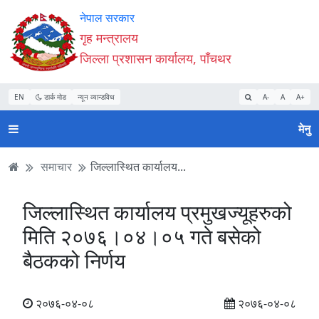
Accessibility
मुख्य
मुख्य
वेबसाइट
नेपाल सरकार
Mode
सामाग्री
नेभिगेसन
खोजमा
गृह मन्त्रालय
सुरु
पढ्नुहाेस्
पढ्नुहाेस्
जानुहोस्
जिल्ला प्रशासन कार्यालय, पाँचथर
गर्नुहोस्
EN
डार्क मोड
न्यून व्यान्डविथ
A-
A
A+
मेनु
समाचार
जिल्लास्थित कार्यालय...
जिल्लास्थित कार्यालय प्रमुखज्यूहरुको
मिति २०७६।०४।०५ गते बसेको
बैठकको निर्णय
२०७६-०४-०८
२०७६-०४-०८