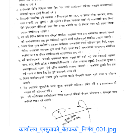
कार्यालय_प्रमुखको_बैठकको_निर्णय_001.jpg