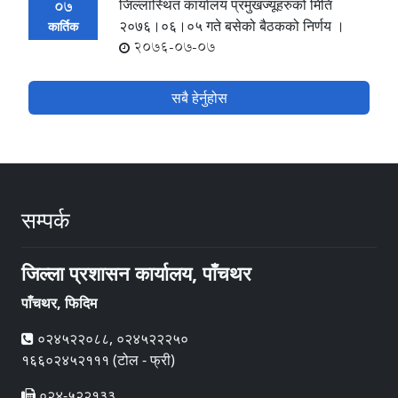
जिल्लास्थित कार्यालय प्रमुखज्यूहरुको मिति
07
२०७६।०६।०५ गते बसेको बैठकको निर्णय ।
कार्तिक
2076-07-07
सबै हेर्नुहोस
सम्पर्क
जिल्ला प्रशासन कार्यालय, पाँचथर
पाँचथर, फिदिम
०२४५२२०८८, ०२४५२२२५०
१६६०२४५२१११ (टोल - फ्री)
०२४-५२२१३३