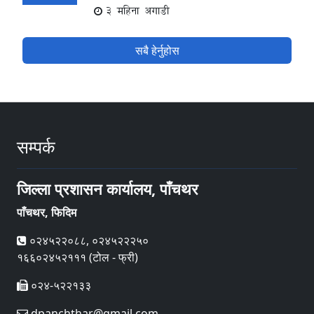
3 महिना अगाडी
सबै हेर्नुहोस
सम्पर्क
जिल्ला प्रशासन कार्यालय, पाँचथर
पाँचथर, फिदिम
०२४५२२०८८, ०२४५२२२५०
१६६०२४५२१११ (टोल - फ्री)
०२४-५२२१३३
dpanchthar@gmail.com