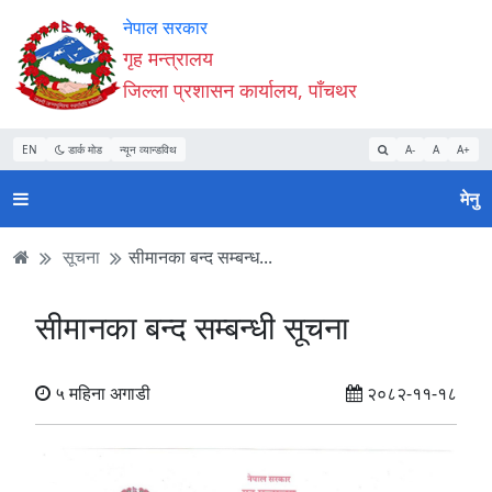
Accessibility
मुख्य
मुख्य
वेबसाइट
नेपाल सरकार
Mode
सामाग्री
नेभिगेसन
खोजमा
गृह मन्त्रालय
सुरु
पढ्नुहाेस्
पढ्नुहाेस्
जानुहोस्
जिल्ला प्रशासन कार्यालय, पाँचथर
गर्नुहोस्
EN
डार्क मोड
न्यून व्यान्डविथ
A-
A
A+
मेनु
सूचना
सीमानका बन्द सम्बन्ध...
सीमानका बन्द सम्बन्धी सूचना
५ महिना अगाडी
२०८२-११-१८