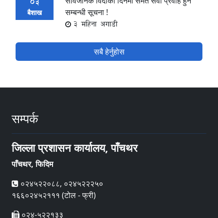
सार्वजनिक विदाका दिनमा समेत सेवा प्रवाह हुने
03
सम्बन्धी सूचना !
बैशाख
3 महिना अगाडी
सबै हेर्नुहोस
सम्पर्क
जिल्ला प्रशासन कार्यालय, पाँचथर
पाँचथर, फिदिम
०२४५२२०८८, ०२४५२२२५०
१६६०२४५२१११ (टोल - फ्री)
०२४-५२२१३३