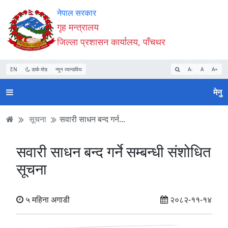
Accessibility
मुख्य
मुख्य
वेबसाइट
नेपाल सरकार
Mode
सामाग्री
नेभिगेसन
खोजमा
गृह मन्त्रालय
सुरु
पढ्नुहाेस्
पढ्नुहाेस्
जानुहोस्
जिल्ला प्रशासन कार्यालय, पाँचथर
गर्नुहोस्
EN
डार्क मोड
न्यून व्यान्डविथ
A-
A
A+
मेनु
सूचना
सवारी साधन बन्द गर्न...
सवारी साधन बन्द गर्ने सम्बन्धी संशोधित
सूचना
५ महिना अगाडी
२०८२-११-१४