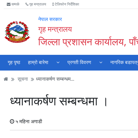
Accessibility
मुख्य
मुख्य
वेबसाइट
सम्पर्क
गृह मन्त्रालय
टेलिफोन निर्देशिका
Mode
सामाग्री
नेभिगेसन
खोजमा
सुरु
पढ्नुहाेस्
पढ्नुहाेस्
जानुहोस्
नेपाल सरकार
गर्नुहोस्
गृह मन्त्रालय
जिल्ला प्रशासन कार्यालय, पा
गृह पृष्ठ
हाम्रो बारेमा
प्रगती विवरण
नागरिक बडापत्
सूचना
ध्यानाकर्षण सम्बन्धम...
ध्यानाकर्षण सम्बन्धमा ।
५ महिना अगाडी