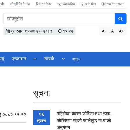
ish
एसिएबिलिटी मोड
स्क्रिन रिडर
न्यून व्यान्डविथ
डार्क मोड
उच्च कन्ट्रास्ट
वेबसाइटमा
सामग्री
खोज्नुहोस
शुक्रबार, श्रावण २२, २०८३
१५:२२
A-
A
A+
्रह
प्रकाशन
सम्पर्क
थप
सूचना
पहिरोको कारण जोखिम तथा उच्च-
06
२०८२-११-१२
जोखिममा रहेको फालेलुङ गा.पाको
श्रवण
अनुगमन