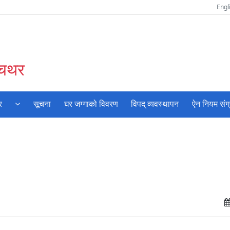
Engl
ँचथर
र
सूचना
घर जग्गाको विवरण
विपद् व्यवस्थापन
ऐन नियम संग