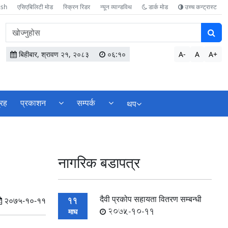
ish
एसिएबिलिटी मोड
स्क्रिन रिडर
न्यून व्यान्डविथ
डार्क मोड
उच्च कन्ट्रास्ट
वेबसाइटमा
सामग्री
खोज्नुहोस
बिहीबार, श्रावण २१, २०८३
०६:१०
A-
A
A+
्रह
प्रकाशन
सम्पर्क
थप
नागरिक बडापत्र
दैवी प्रकोप सहायता वितरण सम्बन्धी
11
२०७५-१०-११
2075-10-11
माघ