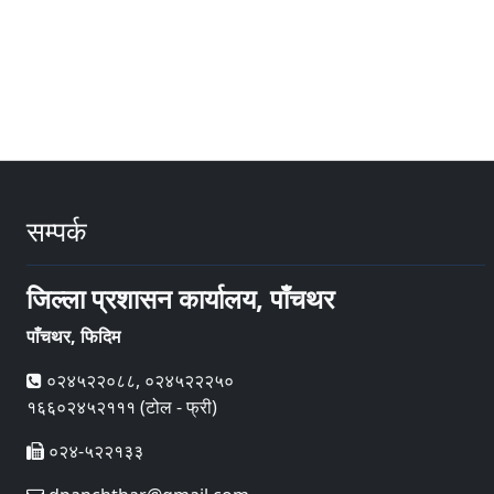
सम्पर्क
जिल्ला प्रशासन कार्यालय, पाँचथर
पाँचथर, फिदिम
०२४५२२०८८, ०२४५२२२५०
१६६०२४५२१११ (टोल - फ्री)
०२४-५२२१३३