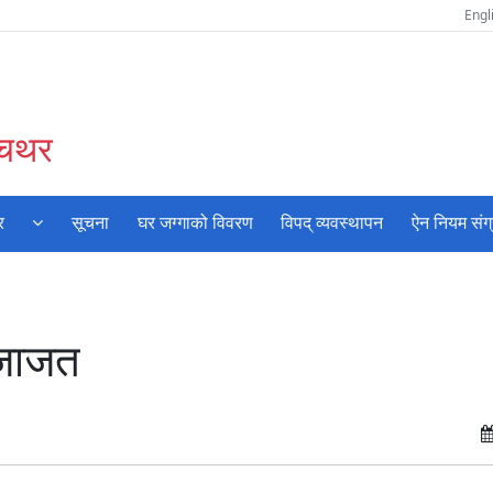
Engl
ँचथर
र
सूचना
घर जग्गाको विवरण
विपद् व्यवस्थापन
ऐन नियम संग
इजाजत