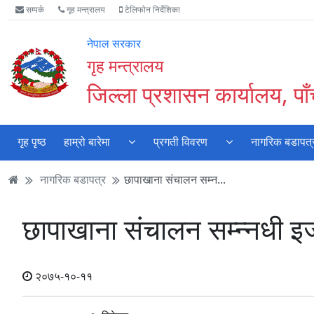
Accessibility
मुख्य
मुख्य
वेबसाइट
सम्पर्क
गृह मन्त्रालय
टेलिफोन निर्देशिका
Mode
सामाग्री
नेभिगेसन
खोजमा
सुरु
पढ्नुहाेस्
पढ्नुहाेस्
जानुहोस्
नेपाल सरकार
गर्नुहोस्
गृह मन्त्रालय
जिल्ला प्रशासन कार्यालय, पा
गृह पृष्ठ
हाम्रो बारेमा
प्रगती विवरण
नागरिक बडापत्
नागरिक बडापत्र
छापाखाना संचालन सम्न...
छापाखाना संचालन सम्न्नधी 
२०७५-१०-११