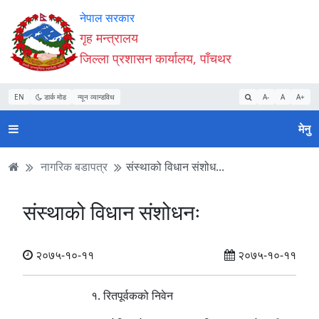
Accessibility
मुख्य
मुख्य
वेबसाइट
नेपाल सरकार
Mode
सामाग्री
नेभिगेसन
खोजमा
गृह मन्त्रालय
सुरु
पढ्नुहाेस्
पढ्नुहाेस्
जानुहोस्
जिल्ला प्रशासन कार्यालय, पाँचथर
गर्नुहोस्
EN
डार्क मोड
न्यून व्यान्डविथ
A-
A
A+
मेनु
नागरिक बडापत्र
संस्थाको विधान संशोध...
संस्थाको विधान संशोधनः
२०७५-१०-११
२०७५-१०-११
१. रितपूर्वकको निवेन