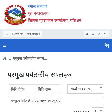
Accessibility
मुख्य
मुख्य
वेबसाइट
नेपाल सरकार
Mode
सामाग्री
नेभिगेसन
खोजमा
गृह मन्त्रालय
सुरु
पढ्नुहाेस्
पढ्नुहाेस्
जानुहोस्
जिल्ला प्रशासन कार्यालय, पाँचथर
गर्नुहोस्
EN
डार्क मोड
न्यून व्यान्डविथ
A-
A
A+
मेनु
प्रमुख पर्यटकीय स्थल...
प्रमुख पर्यटकीय स्थलहरु
सम्बन्धित शाखा