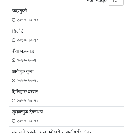
10
Per Page
लब्रेकुटी
२०७५-१०-१०
सिलौटी
२०७५-१०-१०
पौवा भञ्ज्याङ
२०७५-१०-१०
आगेजुङ गुम्बा
२०७५-१०-१०
हिलिहाङ दरबार
२०७५-१०-१०
सुम्हात्लुङ देवस्थल
२०७५-१०-१०
जलजले, फालेलुङ लामपोखरी र लालीगुराँस क्षेत्र