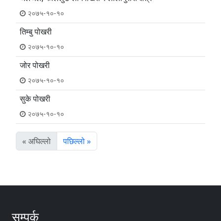
२०७५-१०-१०
तिम्बु पोखरी
२०७५-१०-१०
जोर पोखरी
२०७५-१०-१०
सुके पोखरी
२०७५-१०-१०
« अघिल्लो
पछिल्लो »
सम्पर्क