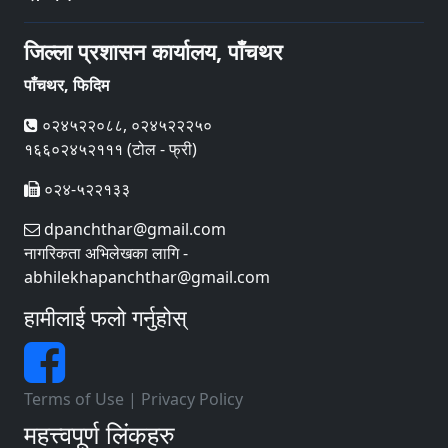
जिल्ला प्रशासन कार्यालय, पाँचथर
पाँचथर, फिदिम
०२४५२२०८८, ०२४५२२२५०
१६६०२४५२१११ (टोल - फ्री)
०२४-५२२१३३
dpanchthar@gmail.com
नागरिकता अभिलेखका लागि -
abhilekhapanchthar@gmail.com
हामीलाई फलो गर्नुहोस्
Terms of Use
|
Privacy Policy
महत्त्वपूर्ण लिंकहरु